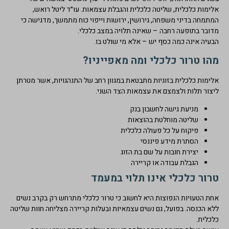
אלימות כלכלית, שליטה כלכלית והגבלת עצמאות. עו״ד ליטל רואש,
המתמחה בדיני משפחה, גירושין, ירושות וייפוי כוח מתמשך, מדגישה כי
מדובר בתופעה רחבה – שאינה תלויה במצב כלכלי.
הבעיה אינה כמה כסף יש – אלא מי שולט בו.
מהו טרור כלכלי ומה מאפייניו?
אלימות כלכלית בזוגיות מתבטאת במגוון רחב של התנהגויות, אשר מטרתן
ליצור תלות ולצמצם את עצמאות הצד השני.
מניעת גישה לחשבון בנק
שליטה מוחלטת בהוצאות
פיקוח על כל פעולה כלכלית
הסתרת מידע פיננסי
יצירת חובות על שם בת הזוג
הגבלת עבודה או קריירה
טרור כלכלי אינו תלוי במעמד
אחת הטעויות הנפוצות היא לחשוב כי טרור כלכלי מתרחש רק בקרב נשים
ללא הכנסה. בפועל, גם נשים עצמאיות ובעלות קריירה מצליחה חוות שליטה
כלכלית.