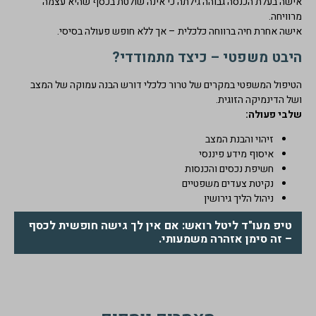
אישה בעלת הכנסה גבוהה גילתה כי אינה שולטת בכסף שהיא עצמה
מרוויחה.
אישה אחרת חיה ברווחה כלכלית – אך ללא חופש פעולה בסיסי.
היבט משפטי – כיצד מתמודדי?
הטיפול המשפטי במקרים של טרור כלכלי דורש הבנה עמוקה של המצב
ושל הדינמיקה הזוגית.
שלבי פעולה:
זיהוי והבנת המצב
איסוף מידע פיננסי
חשיפת נכסים והכנסות
נקיטת צעדים משפטיים
ניהול הליך גירושין
טיפ מעו"ד ליטל רואש: אם אין לך גישה חופשית לכסף
– זה סימן אזהרה משמעותי.