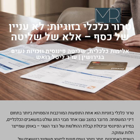
טרור כלכלי בזוגיות: לא עניין
של כסף – אלא של שליטה
אלימות כלכלית, שליטה פיננסית וזכויות נשים
בגירושין | עו"ד ליטל רואש
טרור כלכלי בזוגיות הוא אחת התופעות המורכבות והסמויות ביותר בתחום
דיני המשפחה. מדובר במצב שבו אחד מבני הזוג שולט במשאבים הכלכליים,
במידע הפיננסי וביכולת קבלת ההחלטות של הצד השני – באופן שמייצר
תלות עמוקה.
בשנים האחרונות, יותר ויותר נשים פונות לייעוץ משפטי בנושאים של